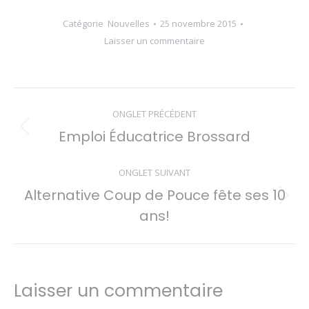
Catégorie
Nouvelles
25 novembre 2015
Laisser un commentaire
Navigation
ONGLET PRÉCÉDENT
de
Emploi Éducatrice Brossard
Onglet
commentaire
précédent
ONGLET SUIVANT
Alternative Coup de Pouce fête ses 10
Onglet
ans!
suivant
Laisser un commentaire