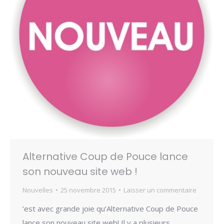
Alternative Coup de Pouce lance
son nouveau site web !
Nouvelles
25 novembre 2015
Laisser un commentaire
’est avec grande joie qu’Alternative Coup de Pouce
lance son nouveau site web! Il y a plusieurs