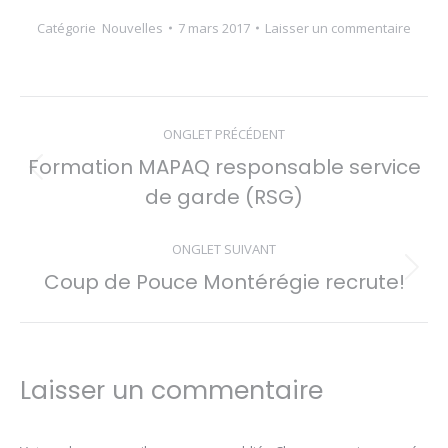
Catégorie
Nouvelles
7 mars 2017
Laisser un commentaire
Navigation
ONGLET PRÉCÉDENT
de
Formation MAPAQ responsable service
Onglet
commentaire
de garde (RSG)
précédent
ONGLET SUIVANT
Coup de Pouce Montérégie recrute!
Onglet
suivant
Laisser un commentaire