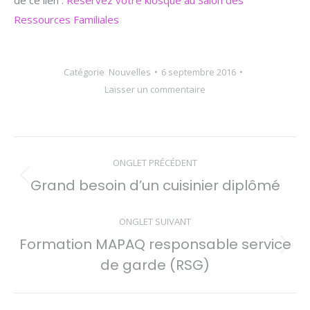
Ressources Familiales
Catégorie
Nouvelles
6 septembre 2016
Laisser un commentaire
Navigation
ONGLET PRÉCÉDENT
de
Grand besoin d’un cuisinier diplômé
Onglet
commentaire
précédent
ONGLET SUIVANT
Formation MAPAQ responsable service
Onglet
de garde (RSG)
suivant